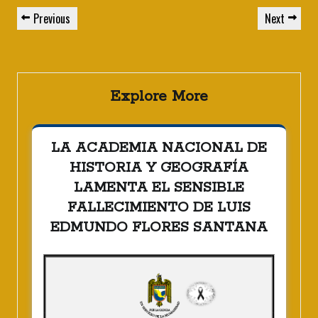
Navegación
Previous
Next
Previous
Next
de
Post
Post
entradas
Explore More
LA ACADEMIA NACIONAL DE
HISTORIA Y GEOGRAFÍA
LAMENTA EL SENSIBLE
FALLECIMIENTO DE LUIS
EDMUNDO FLORES SANTANA