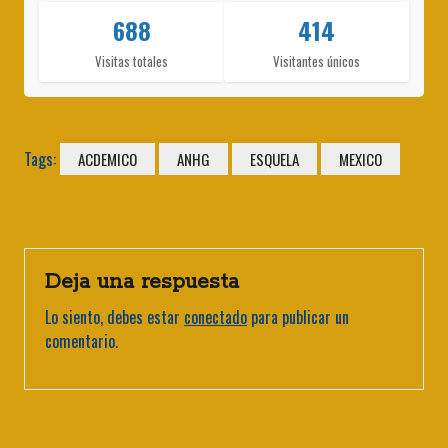
688
414
Visitas totales
Visitantes únicos
Tags:
ACDEMICO
ANHG
ESQUELA
MEXICO
Deja una respuesta
Lo siento, debes estar
conectado
para publicar un
comentario.